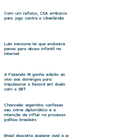
Com um reforço, CSA embarca
para jogo contra o Uberlândia
Lula sanciona lei que endurece
penas para abuso infantil na
internet
A Fazenda 18 ganha edição ao
vivo aos domingos para
impulsionar a Record em duelo
com o SBT
Chanceler argentino confessa
seu crime diplomático e a
intenção de influir no processo
político brasileiro
Brasil descarta acelerar aval a embaixador