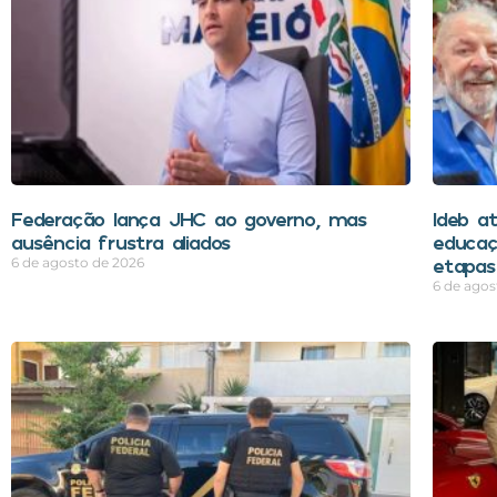
Federação lança JHC ao governo, mas
Ideb a
ausência frustra aliados
educaç
etapas 
6 de agosto de 2026
6 de agos