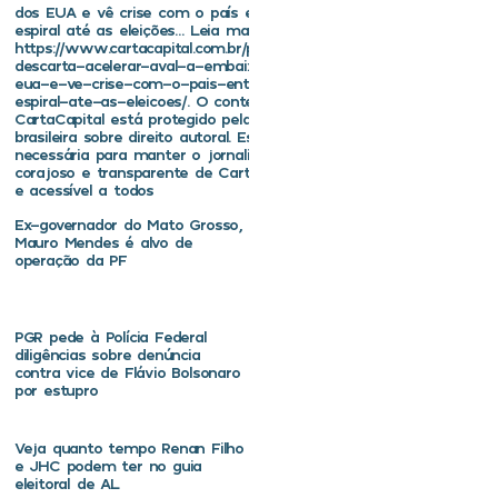
dos EUA e vê crise com o país entrar em
espiral até as eleições… Leia mais em
https://www.cartacapital.com.br/politica/brasil-
descarta-acelerar-aval-a-embaixador-dos-
eua-e-ve-crise-com-o-pais-entrar-em-
espiral-ate-as-eleicoes/. O conteúdo de
CartaCapital está protegido pela legislação
brasileira sobre direito autoral. Essa defesa é
necessária para manter o jornalismo
corajoso e transparente de CartaCapital vivo
e acessível a todos
Ex-governador do Mato Grosso,
Mauro Mendes é alvo de
operação da PF
PGR pede à Polícia Federal
diligências sobre denúncia
contra vice de Flávio Bolsonaro
por estupro
Veja quanto tempo Renan Filho
e JHC podem ter no guia
eleitoral de AL