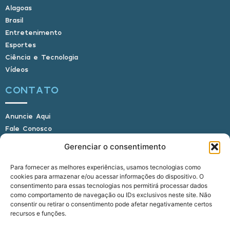
Alagoas
Brasil
Entretenimento
Esportes
Ciência e Tecnologia
Vídeos
CONTATO
Anuncie Aqui
Fale Conosco
Internauta, envie sua foto
Gerenciar o consentimento
Para fornecer as melhores experiências, usamos tecnologias como
cookies para armazenar e/ou acessar informações do dispositivo. O
E-mail: alagoasbrasilnoticias@gmail.com
consentimento para essas tecnologias nos permitirá processar dados
Telefone: (82) 9 9691-0391 (Whatsapp)
como comportamento de navegação ou IDs exclusivos neste site. Não
Responsável Técnico: Crysthyan Carlos
consentir ou retirar o consentimento pode afetar negativamente certos
Rua do Sau - Centro - Anadia - AL - CEP:
recursos e funções.
57660-000