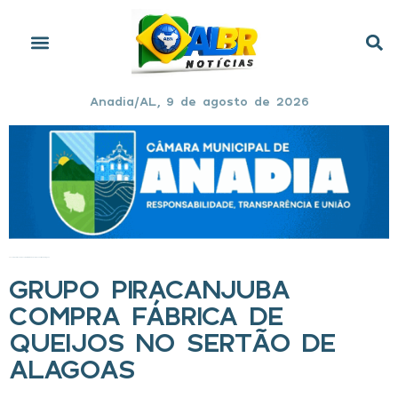
Anadia/AL, 9 de agosto de 2026
Início
»
Grupo Piracanjuba compra fábrica de queijos no Sertão de Alagoas
GRUPO PIRACANJUBA
COMPRA FÁBRICA DE
QUEIJOS NO SERTÃO DE
ALAGOAS