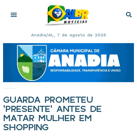
Anadia/AL, 7 de agosto de 2026
Início
»
Guarda prometeu ‘presente’ antes de matar mulher em shopping
GUARDA PROMETEU
‘PRESENTE’ ANTES DE
MATAR MULHER EM
SHOPPING