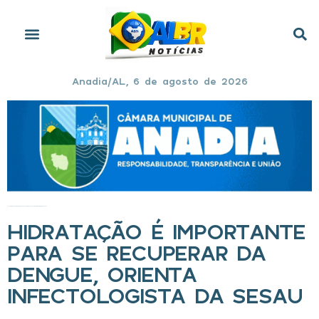
Anadia/AL, 6 de agosto de 2026
Início
»
Hidratação é importante para se recuperar da dengue, orienta infectologista da Sesau
HIDRATAÇÃO É IMPORTANTE
PARA SE RECUPERAR DA
DENGUE, ORIENTA
INFECTOLOGISTA DA SESAU