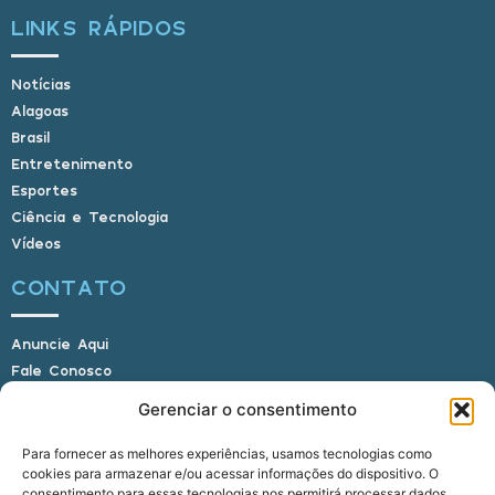
LINKS RÁPIDOS
Notícias
Alagoas
Brasil
Entretenimento
Esportes
Ciência e Tecnologia
Vídeos
CONTATO
Anuncie Aqui
Fale Conosco
Internauta, envie sua foto
Gerenciar o consentimento
Para fornecer as melhores experiências, usamos tecnologias como
cookies para armazenar e/ou acessar informações do dispositivo. O
E-mail: alagoasbrasilnoticias@gmail.com
consentimento para essas tecnologias nos permitirá processar dados