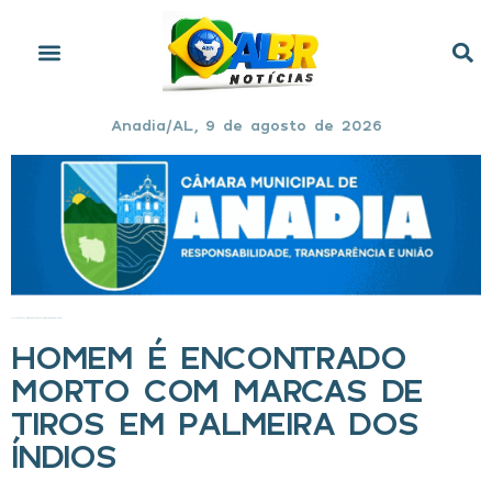
Anadia/AL, 9 de agosto de 2026
Início
»
Homem é encontrado morto com marcas de tiros em Palmeira dos Índios
HOMEM É ENCONTRADO
MORTO COM MARCAS DE
TIROS EM PALMEIRA DOS
ÍNDIOS