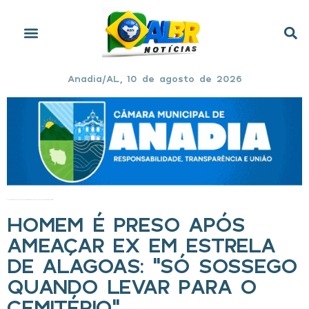
Anadia/AL, 10 de agosto de 2026
Início
»
Homem é preso após ameaçar ex em Estrela de Alagoas: “só sossego quando levar para o cemitério”
HOMEM É PRESO APÓS
AMEAÇAR EX EM ESTRELA
DE ALAGOAS: “SÓ SOSSEGO
QUANDO LEVAR PARA O
CEMITÉRIO”