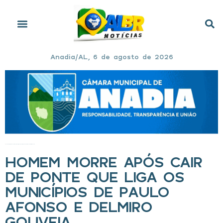
Anadia/AL, 6 de agosto de 2026
Início
»
Homem morre após cair de ponte que liga os municípios de Paulo Afonso e Delmiro Gouveia
HOMEM MORRE APÓS CAIR
DE PONTE QUE LIGA OS
MUNICÍPIOS DE PAULO
AFONSO E DELMIRO
GOUVEIA