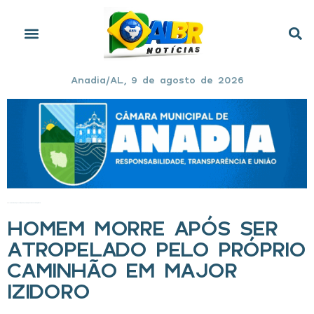
Anadia/AL, 9 de agosto de 2026
Início
»
Homem morre após ser atropelado pelo próprio caminhão em Major Izidoro
HOMEM MORRE APÓS SER
ATROPELADO PELO PRÓPRIO
CAMINHÃO EM MAJOR
IZIDORO