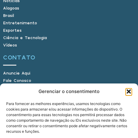
Notícias
Alagoas
Brasil
Entretenimento
Esportes
Ciência e Tecnologia
Vídeos
CONTATO
Anuncie Aqui
Fale Conosco
Internauta, envie sua foto
Gerenciar o consentimento
Para fornecer as melhores experiências, usamos tecnologias como
cookies para armazenar e/ou acessar informações do dispositivo. O
E-mail: alagoasbrasilnoticias@gmail.com
consentimento para essas tecnologias nos permitirá processar dados
Telefone: (82) 9 9691-0391 (Whatsapp)
como comportamento de navegação ou IDs exclusivos neste site. Não
Responsável Técnico: Crysthyan Carlos
consentir ou retirar o consentimento pode afetar negativamente certos
Rua do Sau - Centro - Anadia - AL - CEP:
recursos e funções.
57660-000