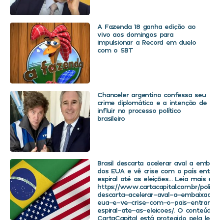
A Fazenda 18 ganha edição ao
vivo aos domingos para
impulsionar a Record em duelo
com o SBT
Chanceler argentino confessa seu
crime diplomático e a intenção de
influir no processo político
brasileiro
Brasil descarta acelerar aval a embaix
dos EUA e vê crise com o país entra
espiral até as eleições… Leia mais em
https://www.cartacapital.com.br/politica
descarta-acelerar-aval-a-embaixador
eua-e-ve-crise-com-o-pais-entrar-
espiral-ate-as-eleicoes/. O conteúdo 
CartaCapital está protegido pela legis