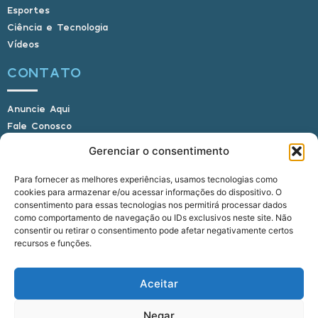
Esportes
Ciência e Tecnologia
Vídeos
CONTATO
Anuncie Aqui
Fale Conosco
Internauta, envie sua foto
Gerenciar o consentimento
Para fornecer as melhores experiências, usamos tecnologias como
cookies para armazenar e/ou acessar informações do dispositivo. O
E-mail: alagoasbrasilnoticias@gmail.com
consentimento para essas tecnologias nos permitirá processar dados
Telefone: (82) 9 9691-0391 (Whatsapp)
como comportamento de navegação ou IDs exclusivos neste site. Não
Responsável Técnico: Crysthyan Carlos
consentir ou retirar o consentimento pode afetar negativamente certos
Rua do Sau - Centro - Anadia - AL - CEP:
recursos e funções.
57660-000
Aceitar
© 2022 - 2026 Alagoas Brasil Notícias. Todos os
Negar