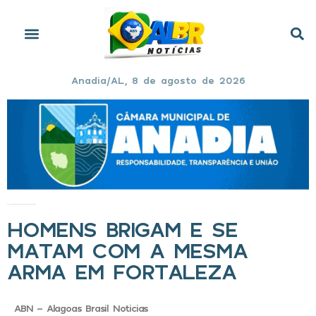
Anadia/AL, 8 de agosto de 2026
Início
»
Homens brigam e se matam com a mesma arma em Fortaleza
HOMENS BRIGAM E SE
MATAM COM A MESMA
ARMA EM FORTALEZA
ABN - Alagoas Brasil Noticias