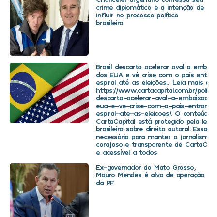
crime diplomático e a intenção de
influir no processo político
brasileiro
Brasil descarta acelerar aval a embaix
dos EUA e vê crise com o país entra
espiral até as eleições… Leia mais em
https://www.cartacapital.com.br/politica
descarta-acelerar-aval-a-embaixador
eua-e-ve-crise-com-o-pais-entrar-
espiral-ate-as-eleicoes/. O conteúdo 
CartaCapital está protegido pela legis
brasileira sobre direito autoral. Essa d
necessária para manter o jornalismo
corajoso e transparente de CartaCapit
e acessível a todos
Ex-governador do Mato Grosso,
Mauro Mendes é alvo de operação
da PF