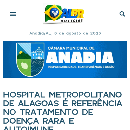
Anadia/AL, 6 de agosto de 2026
Início
»
Hospital Metropolitano de Alagoas é referência no tratamento de doença rara e autoimune
HOSPITAL METROPOLITANO
DE ALAGOAS É REFERÊNCIA
NO TRATAMENTO DE
DOENÇA RARA E
AUTOIMUNE