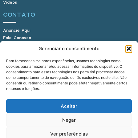
Vídeos
CONTATO
Anuncie Aqui
Fale Conosco
Internauta, envie sua foto
Gerenciar o consentimento
Para fornecer as melhores experiências, usamos tecnologias como
cookies para armazenar e/ou acessar informações do dispositivo. O
E-mail: alagoasbrasilnoticias@gmail.com
consentimento para essas tecnologias nos permitirá processar dados
Telefone: (82) 9 9691-0391 (Whatsapp)
como comportamento de navegação ou IDs exclusivos neste site. Não
Responsável Técnico: Crysthyan Carlos
consentir ou retirar o consentimento pode afetar negativamente certos
Rua do Sau - Centro - Anadia - AL - CEP:
recursos e funções.
57660-000
Aceitar
© 2022 - 2026 Alagoas Brasil Notícias. Todos os
Negar
direitos reservados.
Ver preferências
five
agência