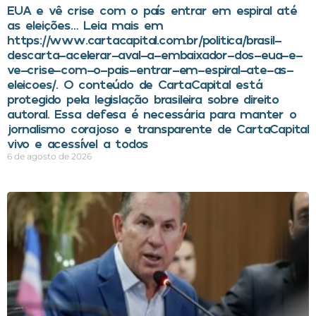
EUA e vê crise com o país entrar em espiral até
as eleições… Leia mais em
https://www.cartacapital.com.br/politica/brasil-
descarta-acelerar-aval-a-embaixador-dos-eua-e-
ve-crise-com-o-pais-entrar-em-espiral-ate-as-
eleicoes/. O conteúdo de CartaCapital está
protegido pela legislação brasileira sobre direito
autoral. Essa defesa é necessária para manter o
jornalismo corajoso e transparente de CartaCapital
vivo e acessível a todos
6 de agosto de 2026