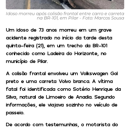
Idoso morreu após colisão frontal entre carro e carreta
na BR-101, em Pilar - Foto: Marcos Sousa
Um idoso de 73 anos morreu em um grave
acidente registrado no início da tarde desta
quinta-feira (21), em um trecho da BR-101
conhecido como Ladeira do Horizonte, no
município de Pilar.
A colisão frontal envolveu um Volkswagen Gol
preto e uma carreta Volvo branca. A vítima
fatal foi identificada como Sotério Henrique da
Silva, natural de Limoeiro de Anadia. Segundo
informações, ele viajava sozinho no veículo de
passeio.
De acordo com testemunhas, o motorista do