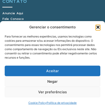
CONTATO
Anuncie Aqui
Fale Conosco
Internauta, envie sua foto
Gerenciar o consentimento
Para fornecer as melhores experiências, usamos tecnologias como
cookies para armazenar e/ou acessar informações do dispositivo. O
E-mail: alagoasbrasilnoticias@gmail.com
consentimento para essas tecnologias nos permitirá processar dados
Telefone: (82) 9 9691-0391 (Whatsapp)
como comportamento de navegação ou IDs exclusivos neste site. Não
Responsável Técnico: Crysthyan Carlos
consentir ou retirar o consentimento pode afetar negativamente certos
Rua do Sau - Centro - Anadia - AL - CEP:
recursos e funções.
57660-000
Aceitar
© 2022 - 2026 Alagoas Brasil Notícias. Todos os
Negar
direitos reservados.
Ver preferências
five
agência
Cookie Policy
Política de privacidade