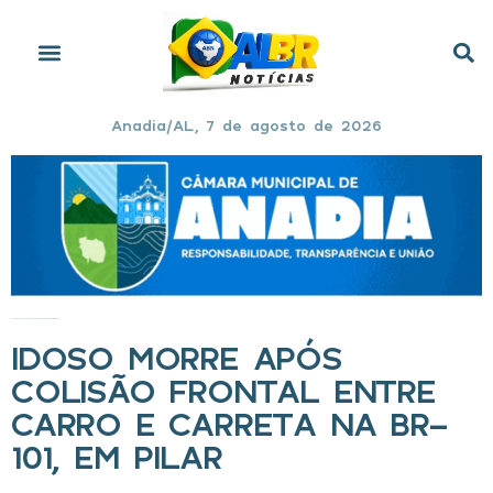
Anadia/AL, 7 de agosto de 2026
Início
»
Idoso morre após colisão frontal entre carro e carreta na BR-101, em Pilar
IDOSO MORRE APÓS
COLISÃO FRONTAL ENTRE
CARRO E CARRETA NA BR-
101, EM PILAR