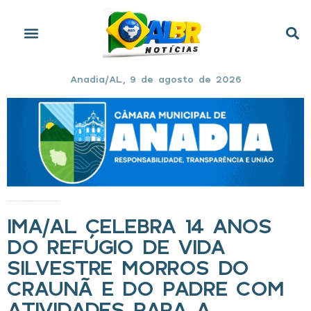
Anadia/AL, 9 de agosto de 2026
Início
»
IMA/AL celebra 14 anos do Refúgio de Vida Silvestre Morros do Craunã e do Padre com atividades para a comunidade
IMA/AL CELEBRA 14 ANOS
DO REFÚGIO DE VIDA
SILVESTRE MORROS DO
CRAUNÃ E DO PADRE COM
ATIVIDADES PARA A