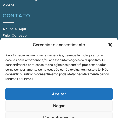
Vídeos
CONTATO
Anuncie Aqui
Fale Conosco
Internauta, envie sua foto
Gerenciar o consentimento
Para fornecer as melhores experiências, usamos tecnologias como
cookies para armazenar e/ou acessar informações do dispositivo. O
E-mail: alagoasbrasilnoticias@gmail.com
consentimento para essas tecnologias nos permitirá processar dados
Telefone: (82) 9 9691-0391 (Whatsapp)
como comportamento de navegação ou IDs exclusivos neste site. Não
Responsável Técnico: Crysthyan Carlos
consentir ou retirar o consentimento pode afetar negativamente certos
Rua do Sau - Centro - Anadia - AL - CEP:
recursos e funções.
57660-000
Aceitar
© 2022 - 2026 Alagoas Brasil Notícias. Todos os
Negar
direitos reservados.
Ver preferências