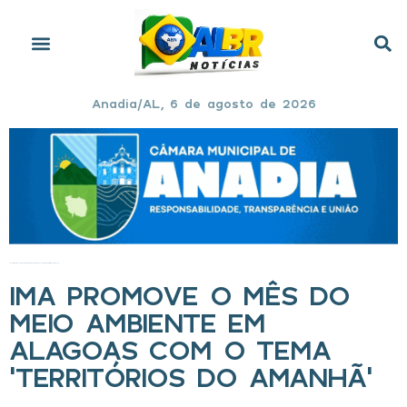
Anadia/AL, 6 de agosto de 2026
Início
»
IMA promove o Mês do Meio Ambiente em Alagoas com o tema ‘Territórios do Amanhã’
IMA PROMOVE O MÊS DO
MEIO AMBIENTE EM
ALAGOAS COM O TEMA
‘TERRITÓRIOS DO AMANHÃ’