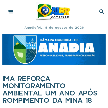
Anadia/AL, 8 de agosto de 2026
Início
»
IMA reforça monitoramento ambiental um ano após rompimento da Mina 18
IMA REFORÇA
MONITORAMENTO
AMBIENTAL UM ANO APÓS
ROMPIMENTO DA MINA 18