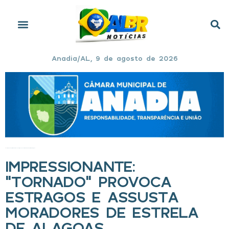
Anadia/AL, 9 de agosto de 2026
Início
»
Impressionante: “tornado” provoca estragos e assusta moradores de Estrela de Alagoas
IMPRESSIONANTE:
“TORNADO” PROVOCA
ESTRAGOS E ASSUSTA
MORADORES DE ESTRELA
DE ALAGOAS