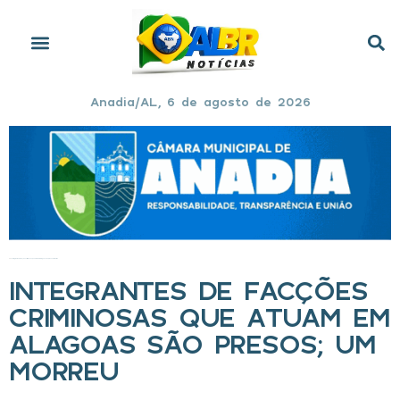
Anadia/AL, 6 de agosto de 2026
Início
»
Integrantes de facções criminosas que atuam em Alagoas são presos; um morreu
INTEGRANTES DE FACÇÕES
CRIMINOSAS QUE ATUAM EM
ALAGOAS SÃO PRESOS; UM
MORREU