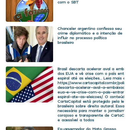
com o SBT
Chanceler argentino confessa seu
crime diplomático e a intenção de
influir no processo político
brasileiro
Brasil descarta acelerar aval a embaix
dos EUA e vê crise com o país entra
espiral até as eleições… Leia mais em
https://www.cartacapital.com.br/politica
descarta-acelerar-aval-a-embaixador
eua-e-ve-crise-com-o-pais-entrar-
espiral-ate-as-eleicoes/. O conteúdo 
CartaCapital está protegido pela legis
brasileira sobre direito autoral. Essa d
necessária para manter o jornalismo
corajoso e transparente de CartaCapit
e acessível a todos
Ex-governador do Mato Grosso,