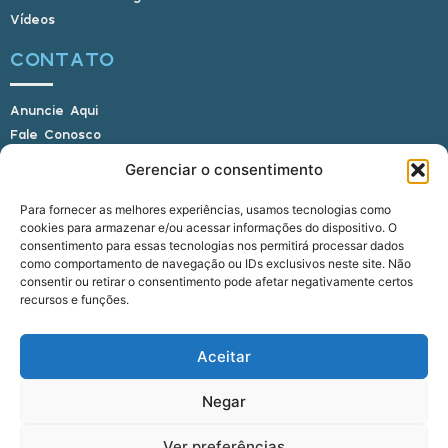
Vídeos
CONTATO
Anuncie Aqui
Fale Conosco
Internauta, envie sua foto
Gerenciar o consentimento
Para fornecer as melhores experiências, usamos tecnologias como
cookies para armazenar e/ou acessar informações do dispositivo. O
E-mail: alagoasbrasilnoticias@gmail.com
consentimento para essas tecnologias nos permitirá processar dados
Telefone: (82) 9 9691-0391 (Whatsapp)
como comportamento de navegação ou IDs exclusivos neste site. Não
Responsável Técnico: Crysthyan Carlos
consentir ou retirar o consentimento pode afetar negativamente certos
Rua do Sau - Centro - Anadia - AL - CEP:
recursos e funções.
57660-000
Aceitar
© 2022 - 2026 Alagoas Brasil Notícias. Todos os
Negar
direitos reservados.
Ver preferências