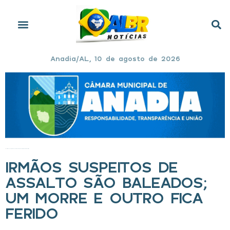
Anadia/AL, 10 de agosto de 2026
Início
»
Irmãos suspeitos de assalto são baleados; um morre e outro fica ferido
IRMÃOS SUSPEITOS DE
ASSALTO SÃO BALEADOS;
UM MORRE E OUTRO FICA
FERIDO