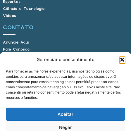
Esportes
Ciência e Tecnologia
Vídeos
CONTATO
Anuncie Aqui
Fale Conosco
Internauta, envie sua foto
Gerenciar o consentimento
Para fornecer as melhores experiências, usamos tecnologias como
cookies para armazenar e/ou acessar informações do dispositivo. O
E-mail: alagoasbrasilnoticias@gmail.com
consentimento para essas tecnologias nos permitirá processar dados
Telefone: (82) 9 9691-0391 (Whatsapp)
como comportamento de navegação ou IDs exclusivos neste site. Não
Responsável Técnico: Crysthyan Carlos
consentir ou retirar o consentimento pode afetar negativamente certos
Rua do Sau - Centro - Anadia - AL - CEP:
recursos e funções.
57660-000
Aceitar
© 2022 - 2026 Alagoas Brasil Notícias. Todos os
Negar
direitos reservados.