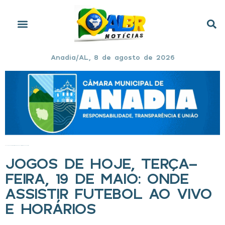
Anadia/AL, 8 de agosto de 2026
Início
»
Jogos de hoje, terça-feira, 19 de maio: onde assistir futebol ao vivo e horários
JOGOS DE HOJE, TERÇA-
FEIRA, 19 DE MAIO: ONDE
ASSISTIR FUTEBOL AO VIVO
E HORÁRIOS