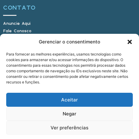
CONTATO
Anuncie Aqui
Fale Conosco
Internauta, envie sua foto
Gerenciar o consentimento
Para fornecer as melhores experiências, usamos tecnologias como
cookies para armazenar e/ou acessar informações do dispositivo. O
E-mail: alagoasbrasilnoticias@gmail.com
consentimento para essas tecnologias nos permitirá processar dados
Telefone: (82) 9 9691-0391 (Whatsapp)
como comportamento de navegação ou IDs exclusivos neste site. Não
Responsável Técnico: Crysthyan Carlos
consentir ou retirar o consentimento pode afetar negativamente certos
Rua do Sau - Centro - Anadia - AL - CEP:
recursos e funções.
57660-000
Aceitar
© 2022 - 2026 Alagoas Brasil Notícias. Todos os
Negar
direitos reservados.
Ver preferências
five
agência