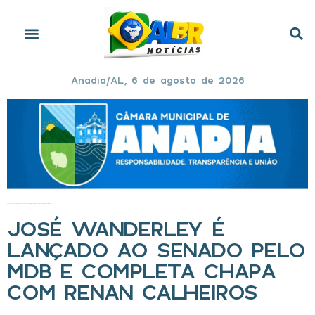
Anadia/AL, 6 de agosto de 2026
Início
»
José Wanderley é lançado ao Senado pelo MDB e completa chapa com Renan Calheiros
JOSÉ WANDERLEY É
LANÇADO AO SENADO PELO
MDB E COMPLETA CHAPA
COM RENAN CALHEIROS