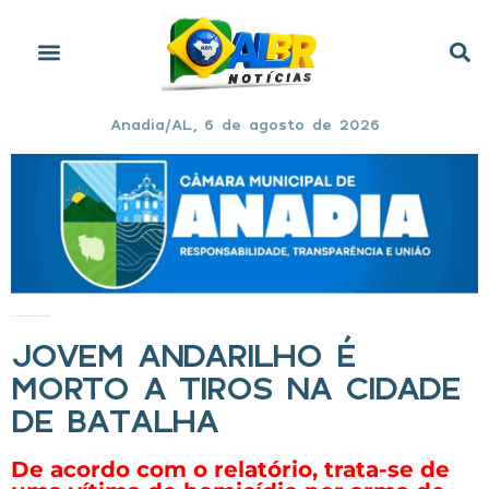
Anadia/AL, 6 de agosto de 2026
Início
»
Jovem andarilho é morto a tiros na cidade de Batalha
JOVEM ANDARILHO É
MORTO A TIROS NA CIDADE
DE BATALHA
De acordo com o relatório, trata-se de