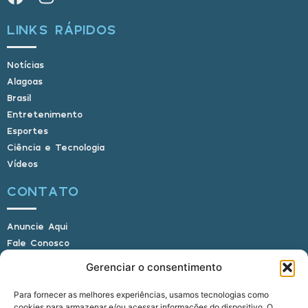
LINKS RÁPIDOS
Notícias
Alagoas
Brasil
Entretenimento
Esportes
Ciência e Tecnologia
Vídeos
CONTATO
Anuncie Aqui
Fale Conosco
Internauta, envie sua foto
Gerenciar o consentimento
Para fornecer as melhores experiências, usamos tecnologias como
cookies para armazenar e/ou acessar informações do dispositivo. O