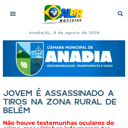
Anadia/AL, 8 de agosto de 2026
Início
»
Jovem é assassinado a tiros na zona rural de Belém
JOVEM É ASSASSINADO A
TIROS NA ZONA RURAL DE
BELÉM
Não houve testemunhas oculares do