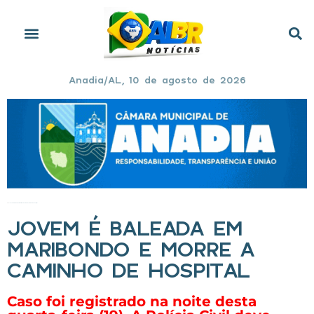
Anadia/AL, 10 de agosto de 2026
Início
»
Jovem é baleada em Maribondo e morre a caminho de hospital
JOVEM É BALEADA EM
MARIBONDO E MORRE A
CAMINHO DE HOSPITAL
Caso foi registrado na noite desta