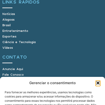
LINKS RÁPIDOS
Notícias
Alagoas
Brasil
Entretenimento
Esportes
Ciência e Tecnologia
Vídeos
CONTATO
Anuncie Aqui
Fale Conosco
Internauta, envie sua foto
Gerenciar o consentimento
Para fornecer as melhores experiências, usamos tecnologias como
cookies para armazenar e/ou acessar informações do dispositivo. O
E-mail: alagoasbrasilnoticias@gmail.com
consentimento para essas tecnologias nos permitirá processar dados
Telefone: (82) 9 9691-0391 (Whatsapp)
como comportamento de navegação ou IDs exclusivos neste site. Não