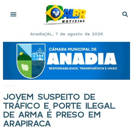
Anadia/AL, 7 de agosto de 2026
Início
»
Jovem suspeito de tráfico e porte ilegal de arma é preso em Arapiraca
JOVEM SUSPEITO DE
TRÁFICO E PORTE ILEGAL
DE ARMA É PRESO EM
ARAPIRACA