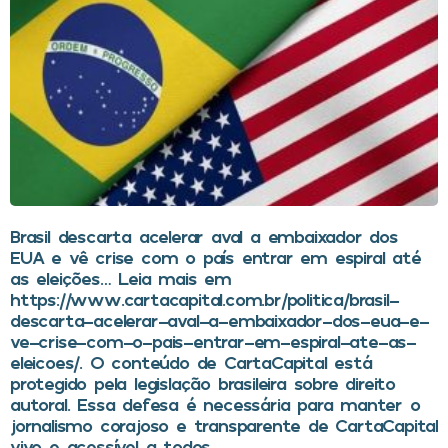
Brasil descarta acelerar aval a embaixador dos
EUA e vê crise com o país entrar em espiral até
as eleições… Leia mais em
https://www.cartacapital.com.br/politica/brasil-
descarta-acelerar-aval-a-embaixador-dos-eua-e-
ve-crise-com-o-pais-entrar-em-espiral-ate-as-
eleicoes/. O conteúdo de CartaCapital está
protegido pela legislação brasileira sobre direito
autoral. Essa defesa é necessária para manter o
jornalismo corajoso e transparente de CartaCapital
vivo e acessível a todos