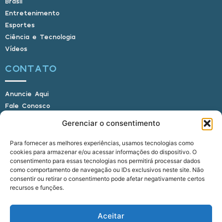
Brasil
Entretenimento
Esportes
Ciência e Tecnologia
Vídeos
CONTATO
Anuncie Aqui
Fale Conosco
Internauta, envie sua foto
Gerenciar o consentimento
Para fornecer as melhores experiências, usamos tecnologias como
cookies para armazenar e/ou acessar informações do dispositivo. O
E-mail: alagoasbrasilnoticias@gmail.com
consentimento para essas tecnologias nos permitirá processar dados
Telefone: (82) 9 9691-0391 (Whatsapp)
como comportamento de navegação ou IDs exclusivos neste site. Não
Responsável Técnico: Crysthyan Carlos
consentir ou retirar o consentimento pode afetar negativamente certos
Rua do Sau - Centro - Anadia - AL - CEP:
recursos e funções.
57660-000
Aceitar