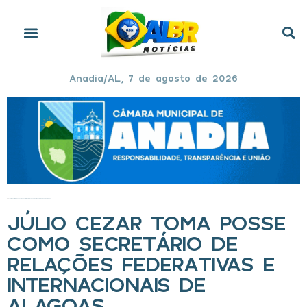
Anadia/AL, 7 de agosto de 2026
Início
»
Júlio Cezar toma posse como secretário de Relações Federativas e Internacionais de Alagoas
JÚLIO CEZAR TOMA POSSE
COMO SECRETÁRIO DE
RELAÇÕES FEDERATIVAS E
INTERNACIONAIS DE
ALAGOAS