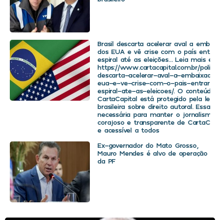
Brasil descarta acelerar aval a embaix
dos EUA e vê crise com o país entra
espiral até as eleições… Leia mais em
https://www.cartacapital.com.br/politica
descarta-acelerar-aval-a-embaixador
eua-e-ve-crise-com-o-pais-entrar-
espiral-ate-as-eleicoes/. O conteúdo 
CartaCapital está protegido pela legis
brasileira sobre direito autoral. Essa d
necessária para manter o jornalismo
corajoso e transparente de CartaCapit
e acessível a todos
Ex-governador do Mato Grosso,
Mauro Mendes é alvo de operação
da PF