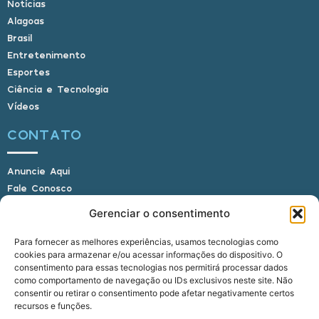
Notícias
Alagoas
Brasil
Entretenimento
Esportes
Ciência e Tecnologia
Vídeos
CONTATO
Anuncie Aqui
Fale Conosco
Internauta, envie sua foto
Gerenciar o consentimento
Para fornecer as melhores experiências, usamos tecnologias como
cookies para armazenar e/ou acessar informações do dispositivo. O
E-mail: alagoasbrasilnoticias@gmail.com
consentimento para essas tecnologias nos permitirá processar dados
Telefone: (82) 9 9691-0391 (Whatsapp)
como comportamento de navegação ou IDs exclusivos neste site. Não
Responsável Técnico: Crysthyan Carlos
consentir ou retirar o consentimento pode afetar negativamente certos
Rua do Sau - Centro - Anadia - AL - CEP:
recursos e funções.
57660-000