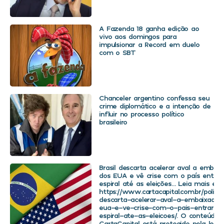
A Fazenda 18 ganha edição ao
vivo aos domingos para
impulsionar a Record em duelo
com o SBT
Chanceler argentino confessa seu
crime diplomático e a intenção de
influir no processo político
brasileiro
Brasil descarta acelerar aval a embaix
dos EUA e vê crise com o país entra
espiral até as eleições… Leia mais em
https://www.cartacapital.com.br/politica
descarta-acelerar-aval-a-embaixador
eua-e-ve-crise-com-o-pais-entrar-
espiral-ate-as-eleicoes/. O conteúdo 
CartaCapital está protegido pela legis