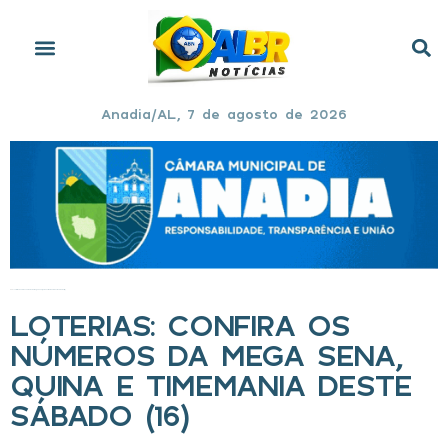
Anadia/AL, 7 de agosto de 2026
Início
»
Loterias: Confira os números da Mega Sena, Quina e Timemania deste sábado (16)
LOTERIAS: CONFIRA OS
NÚMEROS DA MEGA SENA,
QUINA E TIMEMANIA DESTE
SÁBADO (16)