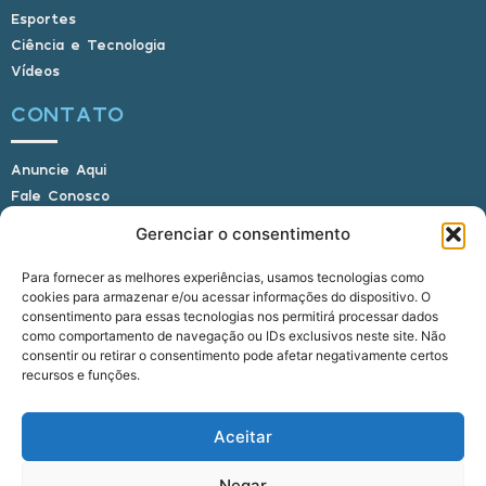
Esportes
Ciência e Tecnologia
Vídeos
CONTATO
Anuncie Aqui
Fale Conosco
Internauta, envie sua foto
Gerenciar o consentimento
Para fornecer as melhores experiências, usamos tecnologias como
cookies para armazenar e/ou acessar informações do dispositivo. O
E-mail: alagoasbrasilnoticias@gmail.com
consentimento para essas tecnologias nos permitirá processar dados
Telefone: (82) 9 9691-0391 (Whatsapp)
como comportamento de navegação ou IDs exclusivos neste site. Não
Responsável Técnico: Crysthyan Carlos
consentir ou retirar o consentimento pode afetar negativamente certos
Rua do Sau - Centro - Anadia - AL - CEP:
recursos e funções.
57660-000
Aceitar
© 2022 - 2026 Alagoas Brasil Notícias. Todos os
Negar