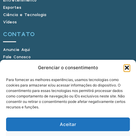
Entretenimento
Esportes
Ciência e Tecnologia
Vídeos
CONTATO
Anuncie Aqui
Fale Conosco
Internauta, envie sua foto
Gerenciar o consentimento
Para fornecer as melhores experiências, usamos tecnologias como
cookies para armazenar e/ou acessar informações do dispositivo. O
E-mail: alagoasbrasilnoticias@gmail.com
consentimento para essas tecnologias nos permitirá processar dados
Telefone: (82) 9 9691-0391 (Whatsapp)
como comportamento de navegação ou IDs exclusivos neste site. Não
Responsável Técnico: Crysthyan Carlos
consentir ou retirar o consentimento pode afetar negativamente certos
Rua do Sau - Centro - Anadia - AL - CEP:
recursos e funções.
57660-000
Aceitar