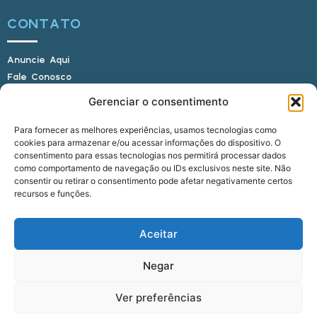
CONTATO
Anuncie Aqui
Fale Conosco
Internauta, envie sua foto
Gerenciar o consentimento
Para fornecer as melhores experiências, usamos tecnologias como
cookies para armazenar e/ou acessar informações do dispositivo. O
E-mail: alagoasbrasilnoticias@gmail.com
consentimento para essas tecnologias nos permitirá processar dados
Telefone: (82) 9 9691-0391 (Whatsapp)
como comportamento de navegação ou IDs exclusivos neste site. Não
Responsável Técnico: Crysthyan Carlos
consentir ou retirar o consentimento pode afetar negativamente certos
Rua do Sau - Centro - Anadia - AL - CEP:
recursos e funções.
57660-000
Aceitar
© 2022 - 2026 Alagoas Brasil Notícias. Todos os
Negar
direitos reservados.
Ver preferências
five
agência