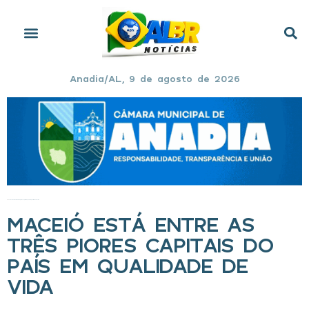
Anadia/AL, 9 de agosto de 2026
Início
»
Maceió está entre as três piores capitais do país em qualidade de vida
MACEIÓ ESTÁ ENTRE AS
TRÊS PIORES CAPITAIS DO
PAÍS EM QUALIDADE DE
VIDA