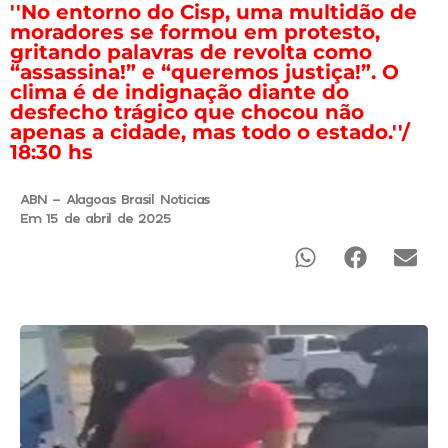
''No entorno do Cisp, uma multidão de
moradores se formou em protesto,
gritando palavras de revolta como
“assassina!” e “queremos justiça!”. O
clima é de indignação diante do
desfecho trágico que chocou não
apenas a cidade, mas todo o estado.''/
18:30 hs
ABN - Alagoas Brasil Noticias
Em 15 de abril de 2025