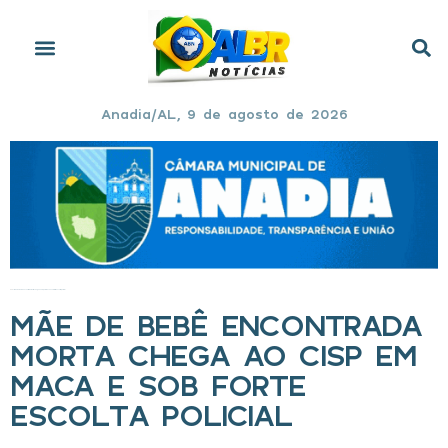
Anadia/AL, 9 de agosto de 2026
Início
»
Mãe de bebê encontrada morta chega ao Cisp em maca e sob forte escolta policial
MÃE DE BEBÊ ENCONTRADA
MORTA CHEGA AO CISP EM
MACA E SOB FORTE
ESCOLTA POLICIAL