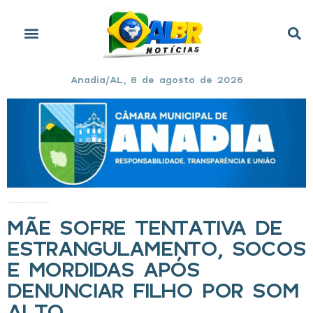
Anadia/AL, 8 de agosto de 2026
Início
»
Mãe sofre tentativa de estrangulamento, socos e mordidas após denunciar filho por som alto
MÃE SOFRE TENTATIVA DE
ESTRANGULAMENTO, SOCOS
E MORDIDAS APÓS
DENUNCIAR FILHO POR SOM
ALTO