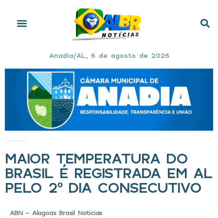
Anadia/AL, 6 de agosto de 2026
Início
»
Maior temperatura do Brasil é registrada em AL pelo 2º dia consecutivo
MAIOR TEMPERATURA DO
BRASIL É REGISTRADA EM AL
PELO 2º DIA CONSECUTIVO
ABN - Alagoas Brasil Noticias