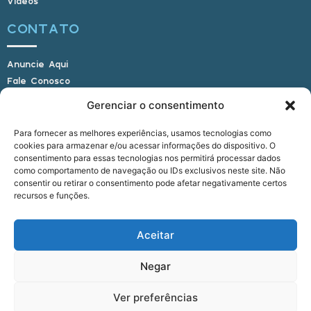
Vídeos
CONTATO
Anuncie Aqui
Fale Conosco
Internauta, envie sua foto
Gerenciar o consentimento
Para fornecer as melhores experiências, usamos tecnologias como
cookies para armazenar e/ou acessar informações do dispositivo. O
E-mail: alagoasbrasilnoticias@gmail.com
consentimento para essas tecnologias nos permitirá processar dados
Telefone: (82) 9 9691-0391 (Whatsapp)
como comportamento de navegação ou IDs exclusivos neste site. Não
Responsável Técnico: Crysthyan Carlos
consentir ou retirar o consentimento pode afetar negativamente certos
Rua do Sau - Centro - Anadia - AL - CEP:
recursos e funções.
57660-000
Aceitar
© 2022 - 2026 Alagoas Brasil Notícias. Todos os
Negar
direitos reservados.
Ver preferências
five
agência