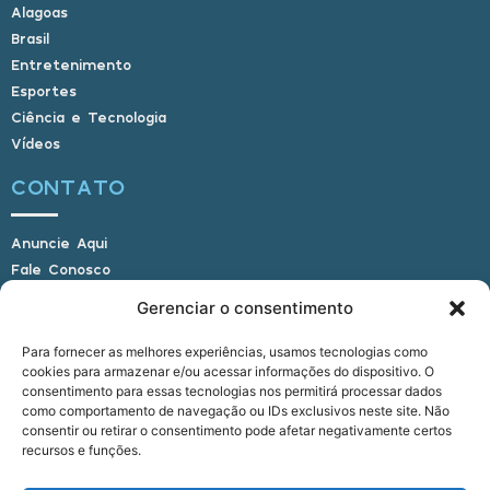
Alagoas
Brasil
Entretenimento
Esportes
Ciência e Tecnologia
Vídeos
CONTATO
Anuncie Aqui
Fale Conosco
Internauta, envie sua foto
Gerenciar o consentimento
Para fornecer as melhores experiências, usamos tecnologias como
cookies para armazenar e/ou acessar informações do dispositivo. O
E-mail: alagoasbrasilnoticias@gmail.com
consentimento para essas tecnologias nos permitirá processar dados
Telefone: (82) 9 9691-0391 (Whatsapp)
como comportamento de navegação ou IDs exclusivos neste site. Não
Responsável Técnico: Crysthyan Carlos
consentir ou retirar o consentimento pode afetar negativamente certos
Rua do Sau - Centro - Anadia - AL - CEP:
recursos e funções.
57660-000