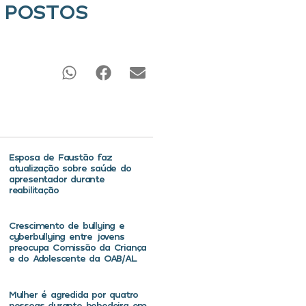
S POSTOS
Esposa de Faustão faz
atualização sobre saúde do
apresentador durante
reabilitação
Crescimento de bullying e
cyberbullying entre jovens
preocupa Comissão da Criança
e do Adolescente da OAB/AL
Mulher é agredida por quatro
pessoas durante bebedeira em