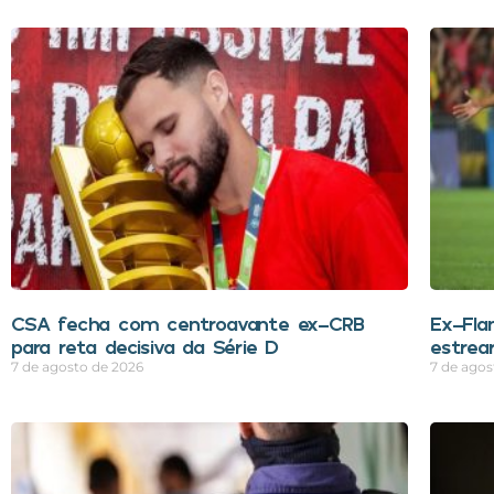
CSA fecha com centroavante ex-CRB
Ex-Fla
para reta decisiva da Série D
estrea
7 de agosto de 2026
7 de agos