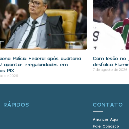
iona Polícia Federal após auditoria
Com lesão no 
 apontar irregularidades em
desfalca Flumi
as PIX
7 de agosto de 2026
to de 2026
S RÁPIDOS
CONTATO
Anuncie Aqui
Fale Conosco