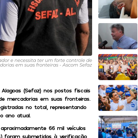
r e necessita ter um forte controle de
orias em suas fronteiras - Ascom Sefaz
Alagoas (Sefaz) nos postos fiscais
de mercadorias em suas fronteiras.
gistradas no total, representando
 ano atual.
 aproximadamente 66 mil veículos
s) foram submetidos à verificação