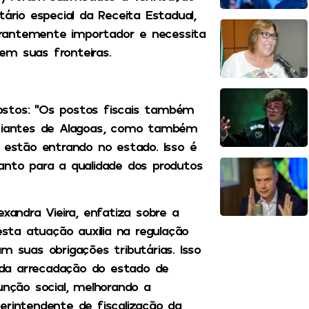
io especial da Receita Estadual,
rantemente importador e necessita
em suas fronteiras.
ostos: “Os postos fiscais também
ciantes de Alagoas, como também
e estão entrando no estado. Isso é
anto para a qualidade dos produtos
xandra Vieira, enfatiza sobre a
esta atuação auxilia na regulação
suas obrigações tributárias. Isso
da arrecadação do estado de
unção social, melhorando a
erintendente de fiscalização da