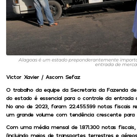
Alagoas é um estado preponderantemente importado
entrada de mercad
Victor Xavier / Ascom Sefaz
O trabalho da equipe da Secretaria da Fazenda de 
do estado é essencial para o controle da entrada 
No ano de 2023, foram 22.455.599 notas fiscais re
um grande volume com tendência crescente para o
Com uma média mensal de 1.871.300 notas fiscais,
(incluindo meios de transportes terrestres e aéreo