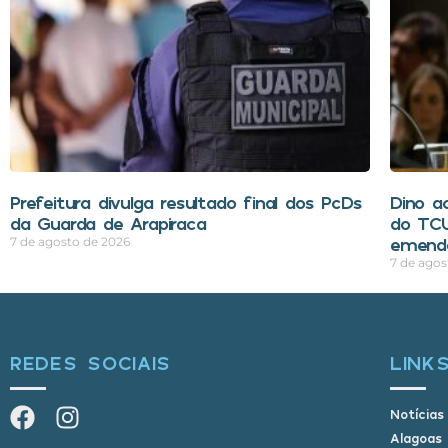
Prefeitura divulga resultado final dos PcDs
Dino ac
da Guarda de Arapiraca
do TCU
emend
7 de agosto de 2026
7 de agos
REDES SOCIAIS
LINK
Notícias
Alagoas