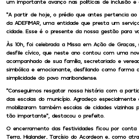
um importante avanço nas políticas de inclusão e a
“A partir de hoje, o prédio que antes pertencia ao
da ADEFIMAR, uma entidade que presta um serviço 
cidade. Esse é o presente da nossa gestão para voc
Às 10h, foi celebrada a Missa em Ação de Graças, se
desfile cívico, que neste ano contou com uma novid
acompanhado de sua família, secretariado e verea
simbólica e emocionante, desfilando como forma 
simplicidade do povo maribondense.
“Conseguimos resgatar nossa história com a parti
das escolas do município. Agradeço especialmente
mobilizaram também escolas de cidades vizinhas p
tão importante”, destacou o prefeito.
O encerramento das festividades ficou por cont
Terra, Higlander, Tarcísio do Acordeon e, como atr