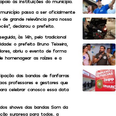
poio às instituições do município.
 município passa a ser oficialmente
de grande relevância para nossa
ês”, declarou o prefeito.
guida, às 14h, pelo tradicional
ade: o prefeito Bruno Teixeira,
dores, abriu o evento de forma
de homenagear as raízes e a
cipação das bandas de fanfarras
 aos professores e gestores que
ara celebrar conosco essa data
a dos shows das bandas Som da
ação surpresa para todos, a