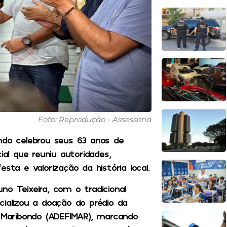
Foto: Reprodução - Assessoria
ndo celebrou seus 63 anos de
l que reuniu autoridades,
sta e valorização da história local.
o Teixeira, com o tradicional
cializou a doação do prédio da
e Maribondo (ADEFIMAR), marcando