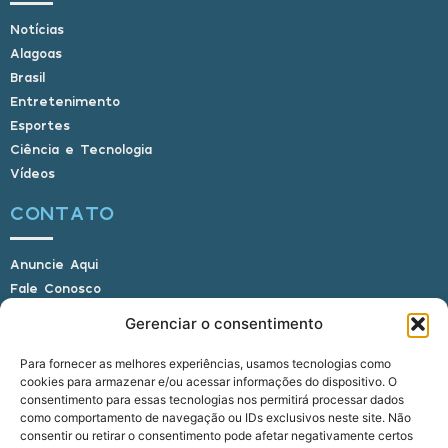
Notícias
Alagoas
Brasil
Entretenimento
Esportes
Ciência e Tecnologia
Vídeos
CONTATO
Anuncie Aqui
Fale Conosco
Internauta, envie sua foto
Gerenciar o consentimento
Para fornecer as melhores experiências, usamos tecnologias como
cookies para armazenar e/ou acessar informações do dispositivo. O
E-mail: alagoasbrasilnoticias@gmail.com
consentimento para essas tecnologias nos permitirá processar dados
Telefone: (82) 9 9691-0391 (Whatsapp)
como comportamento de navegação ou IDs exclusivos neste site. Não
Responsável Técnico: Crysthyan Carlos
consentir ou retirar o consentimento pode afetar negativamente certos