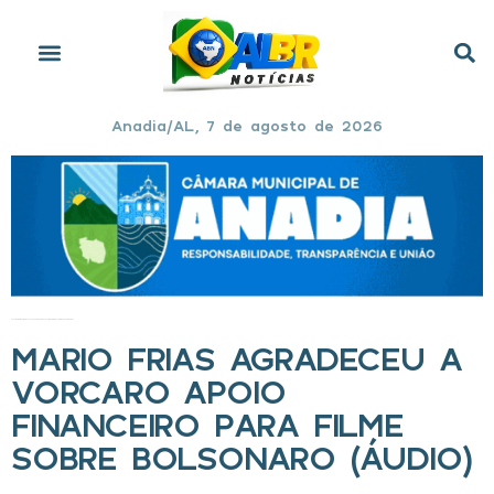
Anadia/AL, 7 de agosto de 2026
Início
»
Mario Frias agradeceu a Vorcaro apoio financeiro para filme sobre Bolsonaro (áudio)
MARIO FRIAS AGRADECEU A
VORCARO APOIO
FINANCEIRO PARA FILME
SOBRE BOLSONARO (ÁUDIO)