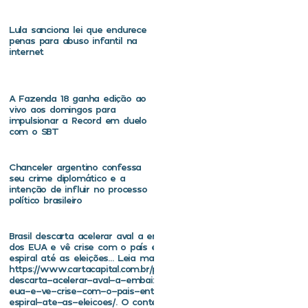
Lula sanciona lei que endurece
penas para abuso infantil na
internet
A Fazenda 18 ganha edição ao
vivo aos domingos para
impulsionar a Record em duelo
com o SBT
Chanceler argentino confessa
seu crime diplomático e a
intenção de influir no processo
político brasileiro
Brasil descarta acelerar aval a embaixador
dos EUA e vê crise com o país entrar em
espiral até as eleições… Leia mais em
https://www.cartacapital.com.br/politica/brasil-
descarta-acelerar-aval-a-embaixador-dos-
eua-e-ve-crise-com-o-pais-entrar-em-
espiral-ate-as-eleicoes/. O conteúdo de