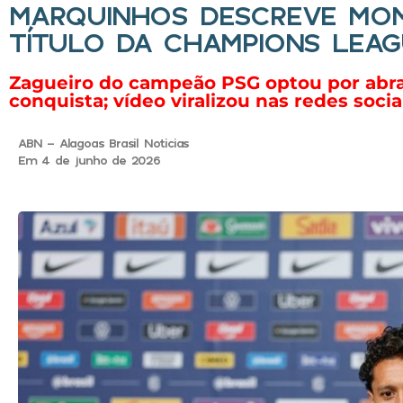
MARQUINHOS DESCREVE MO
TÍTULO DA CHAMPIONS LEA
Zagueiro do campeão PSG optou por abra
conquista; vídeo viralizou nas redes socia
ABN - Alagoas Brasil Noticias
Em 4 de junho de 2026