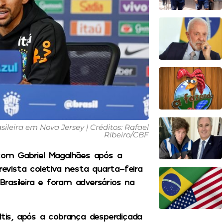
ileira em Nova Jersey | Créditos: Rafael
Ribeiro/CBF
om Gabriel Magalhães após a
vista coletiva nesta quarta-feira
rasileira e foram adversários na
ltis, após a cobrança desperdiçada