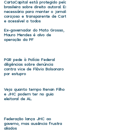
CartaCapital está protegido pela legislação
brasileira sobre direito autoral. Essa defesa é
necessária para manter o jornalismo
corajoso e transparente de CartaCapital vivo
e acessível a todos
Ex-governador do Mato Grosso,
Mauro Mendes é alvo de
operação da PF
PGR pede à Polícia Federal
diligências sobre denúncia
contra vice de Flávio Bolsonaro
por estupro
Veja quanto tempo Renan Filho
e JHC podem ter no guia
eleitoral de AL
Federação lança JHC ao
governo, mas ausência frustra
aliados