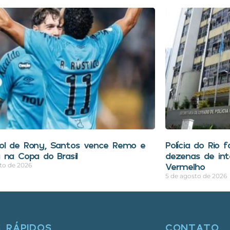
l de Rony, Santos vence Remo e
Polícia do Rio 
 na Copa do Brasil
dezenas de in
Vermelho
to de 2026
5 de agosto de 2026
S RÁPIDOS
CONTATO