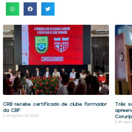
CRB recebe certificado de clube formador
Três s
da CBF
apreen
Coruri
5 de agosto de 2026
5 de agos