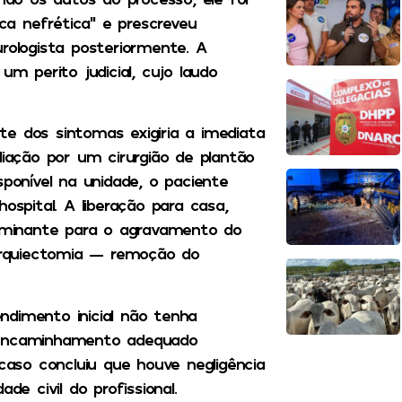
ica nefrética” e prescreveu
rologista posteriormente. A
um perito judicial, cujo laudo
e dos sintomas exigiria a imediata
liação por um cirurgião de plantão
sponível na unidade, o paciente
ospital. A liberação para casa,
minante para o agravamento do
 orquiectomia — remoção do
ndimento inicial não tenha
e encaminhamento adequado
 caso concluiu que houve negligência
de civil do profissional.