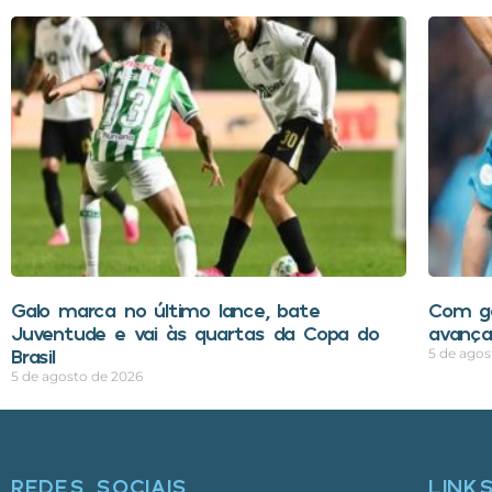
Galo marca no último lance, bate
Com go
Juventude e vai às quartas da Copa do
avança
Brasil
5 de agos
5 de agosto de 2026
REDES SOCIAIS
LINK