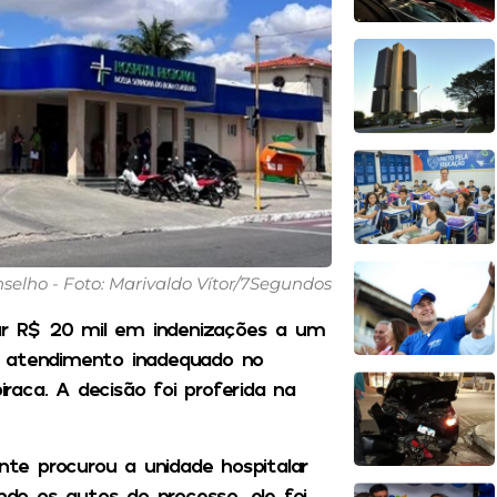
elho - Foto: Marivaldo Vítor/7Segundos
r R$ 20 mil em indenizações a um
s atendimento inadequado no
aca. A decisão foi proferida na
te procurou a unidade hospitalar
ndo os autos do processo, ele foi