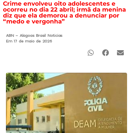
Crime envolveu oito adolescentes e
ocorreu no dia 22 abril; irmã da menina
diz que ela demorou a denunciar por
“medo e vergonha”
ABN - Alagoas Brasil Noticias
Em 17 de maio de 2026