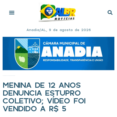
Anadia/AL, 9 de agosto de 2026
Início
»
Menina de 12 anos denuncia estupro coletivo; vídeo foi vendido a R$ 5
MENINA DE 12 ANOS
DENUNCIA ESTUPRO
COLETIVO; VÍDEO FOI
VENDIDO A R$ 5