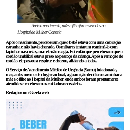
Após o nascimento, mãe e filho foram levados ao
Hospital da Mulher. Cortesia
Após o nascimento, perceberam que o bebê estava com uma coloração
estranha e não havia chorado. Os militares tentaram reanimá-lo com
tapinhas nas costas, mas ele não reagia. Foi então que perceberam que o
cordão umbilical estava preso ao pescoço da criança. Após a remoção do
cordão, ele passou a respirar e chorou, aliviando a todos.
O Serviço de Atendimento Médico de Urgência (Samu) foi acionado,
mas, antes mesmo de chegar ao local, a guarnição decidiu encaminhar a
mãe e o filho ao Hospital da Mulher, onde ambos foram prontamente
atendidos e receberam os cuidados necessários.
Redação com Gazeta web