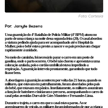
Foto: Cortesia
Por:
Jamylle Bezerra
Uma guarnição do 4º Batalhão de Polícia Militar (4º BPM) atuou no
parto de uma criança na noite dessa segunda-feira (20). O casal abordou
a viatura pedindo ajuda para ser acompanhado até o Hospital da
Mulher, pois o bebê estava prestes a nascer e os pais precisavam chegar
rapidamente à unidade.
No meio do caminho, foi necessário parar o carro em um posto de
gasolina, onde o parto ocorreu. O bebê não chorou e apresentava uma
coloração azulada, pois o cordão umbilical estava impedindo a
respiração. A guarnição interveio prontamente, garantindo que tudo
ficasse bem.
A abordagem à guarnição aconteceu por volta das 21 horas, quando os
militares, que estavam em patrulhamento, foram abordados pelos pais
do bebê, que estavam em pânico. Imediatamente, os militares assumiram
a função de batedores e iniciaram o percurso, acompanhando o carro do
casal pelas avenidas Durval de Góes Monteiro e Fernandes Lima.
Durante o trajeto, o carro em que o casal estava parou. Ao se
aproximarem do veículo, os militares foram informados de que a criança