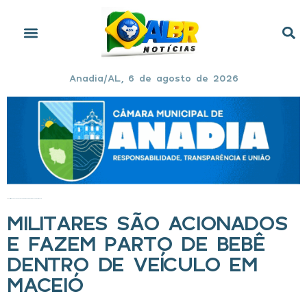
Anadia/AL, 6 de agosto de 2026
Início
»
Militares são acionados e fazem parto de bebê dentro de veículo em Maceió
MILITARES SÃO ACIONADOS
E FAZEM PARTO DE BEBÊ
DENTRO DE VEÍCULO EM
MACEIÓ