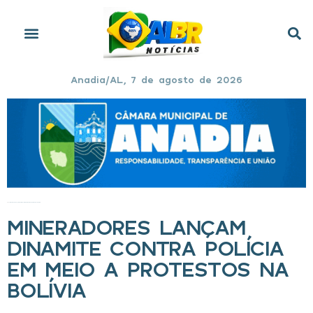
Anadia/AL, 7 de agosto de 2026
Início
»
Mineradores lançam dinamite contra polícia em meio a protestos na Bolívia
MINERADORES LANÇAM
DINAMITE CONTRA POLÍCIA
EM MEIO A PROTESTOS NA
BOLÍVIA