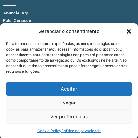
Anuncie Aqui
Fale Conosco
Internauta, envie sua foto
Gerenciar o consentimento
Para fornecer as melhores experiências, usamos tecnologias como
cookies para armazenar e/ou acessar informações do dispositivo. O
E-mail: alagoasbrasilnoticias@gmail.com
consentimento para essas tecnologias nos permitirá processar dados
Telefone: (82) 9 9691-0391 (Whatsapp)
como comportamento de navegação ou IDs exclusivos neste site. Não
Responsável Técnico: Crysthyan Carlos
consentir ou retirar o consentimento pode afetar negativamente certos
Rua do Sau - Centro - Anadia - AL - CEP:
recursos e funções.
57660-000
Aceitar
© 2022 - 2026 Alagoas Brasil Notícias. Todos os
Negar
direitos reservados.
Ver preferências
five
agência
Cookie Policy
Política de privacidade