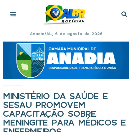
Anadia/AL, 6 de agosto de 2026
Início
»
Ministério da Saúde e Sesau promovem capacitação sobre meningite para médicos e enfermeiros
MINISTÉRIO DA SAÚDE E
SESAU PROMOVEM
CAPACITAÇÃO SOBRE
MENINGITE PARA MÉDICOS E
ENFERMEIROS