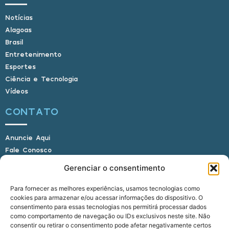
Notícias
Alagoas
Brasil
Entretenimento
Esportes
Ciência e Tecnologia
Vídeos
CONTATO
Anuncie Aqui
Fale Conosco
Internauta, envie sua foto
Gerenciar o consentimento
Para fornecer as melhores experiências, usamos tecnologias como
cookies para armazenar e/ou acessar informações do dispositivo. O
E-mail: alagoasbrasilnoticias@gmail.com
consentimento para essas tecnologias nos permitirá processar dados
Telefone: (82) 9 9691-0391 (Whatsapp)
como comportamento de navegação ou IDs exclusivos neste site. Não
Responsável Técnico: Crysthyan Carlos
consentir ou retirar o consentimento pode afetar negativamente certos