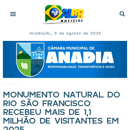
Anadia/AL, 9 de agosto de 2026
Início
»
Monumento Natural do Rio São Francisco recebeu mais de 1,1 milhão de visitantes em 2025
MONUMENTO NATURAL DO
RIO SÃO FRANCISCO
RECEBEU MAIS DE 1,1
MILHÃO DE VISITANTES EM
2025