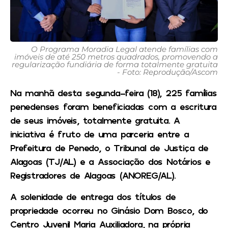
O Programa Moradia Legal atende famílias com
imóveis de até 250 metros quadrados, promovendo a
regularização fundiária de forma totalmente gratuita
- Foto: Reprodução/Ascom
Na manhã desta segunda-feira (18), 225 famílias
penedenses foram beneficiadas com a escritura
de seus imóveis, totalmente gratuita. A
iniciativa é fruto de uma parceria entre a
Prefeitura de Penedo, o Tribunal de Justiça de
Alagoas (TJ/AL) e a Associação dos Notários e
Registradores de Alagoas (ANOREG/AL).
A solenidade de entrega dos títulos de
propriedade ocorreu no Ginásio Dom Bosco, do
Centro Juvenil Maria Auxiliadora, na própria