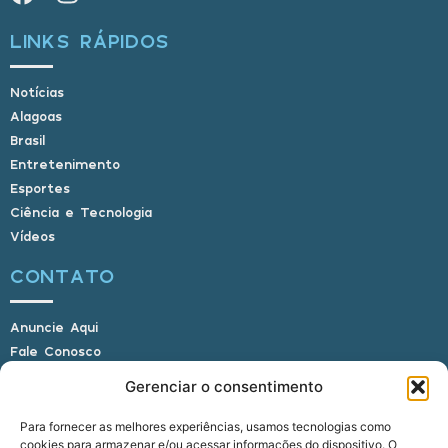
LINKS RÁPIDOS
Notícias
Alagoas
Brasil
Entretenimento
Esportes
Ciência e Tecnologia
Vídeos
CONTATO
Anuncie Aqui
Fale Conosco
Internauta, envie sua foto
Gerenciar o consentimento
Para fornecer as melhores experiências, usamos tecnologias como
cookies para armazenar e/ou acessar informações do dispositivo. O