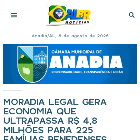
Anadia/AL, 6 de agosto de 2026
Início
»
Moradia Legal gera economia que ultrapassa R$ 4,8 milhões para 225 famílias penedenses
MORADIA LEGAL GERA
ECONOMIA QUE
ULTRAPASSA R$ 4,8
MILHÕES PARA 225
FAMÍLIAS PENEDENSES