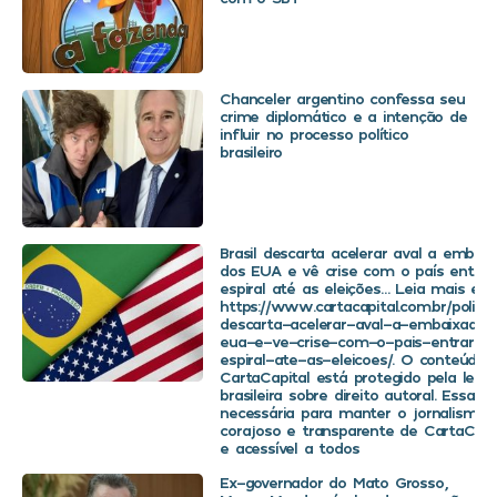
Chanceler argentino confessa seu
crime diplomático e a intenção de
influir no processo político
brasileiro
Brasil descarta acelerar aval a embaix
dos EUA e vê crise com o país entra
espiral até as eleições… Leia mais em
https://www.cartacapital.com.br/politica
descarta-acelerar-aval-a-embaixador
eua-e-ve-crise-com-o-pais-entrar-
espiral-ate-as-eleicoes/. O conteúdo 
CartaCapital está protegido pela legis
brasileira sobre direito autoral. Essa d
necessária para manter o jornalismo
corajoso e transparente de CartaCapit
e acessível a todos
Ex-governador do Mato Grosso,