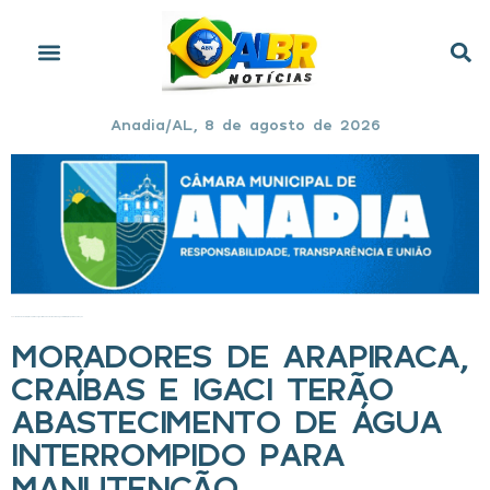
Anadia/AL, 8 de agosto de 2026
Início
»
Moradores de Arapiraca, Craíbas e Igaci terão abastecimento de água interrompido para manutenção
MORADORES DE ARAPIRACA,
CRAÍBAS E IGACI TERÃO
ABASTECIMENTO DE ÁGUA
INTERROMPIDO PARA
MANUTENÇÃO