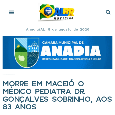
Anadia/AL, 8 de agosto de 2026
Início
»
Morre em Maceió o médico pediatra Dr. Gonçalves Sobrinho, aos 83 anos
MORRE EM MACEIÓ O
MÉDICO PEDIATRA DR.
GONÇALVES SOBRINHO, AOS
83 ANOS