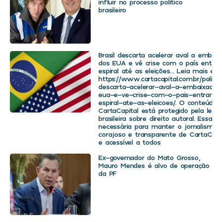
influir no processo político
brasileiro
Brasil descarta acelerar aval a embaix
dos EUA e vê crise com o país entra
espiral até as eleições… Leia mais em
https://www.cartacapital.com.br/politica
descarta-acelerar-aval-a-embaixador
eua-e-ve-crise-com-o-pais-entrar-
espiral-ate-as-eleicoes/. O conteúdo 
CartaCapital está protegido pela legis
brasileira sobre direito autoral. Essa d
necessária para manter o jornalismo
corajoso e transparente de CartaCapit
e acessível a todos
Ex-governador do Mato Grosso,
Mauro Mendes é alvo de operação
da PF