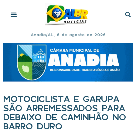
Anadia/AL, 6 de agosto de 2026
Início
»
Motociclista e garupa são arremessados para debaixo de caminhão no Barro Duro
MOTOCICLISTA E GARUPA
SÃO ARREMESSADOS PARA
DEBAIXO DE CAMINHÃO NO
BARRO DURO