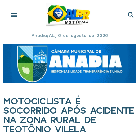
Anadia/AL, 6 de agosto de 2026
Início
»
Motociclista é socorrido após acidente na zona rural de Teotônio Vilela
MOTOCICLISTA É
SOCORRIDO APÓS ACIDENTE
NA ZONA RURAL DE
TEOTÔNIO VILELA