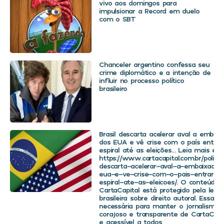
vivo aos domingos para
impulsionar a Record em duelo
com o SBT
Chanceler argentino confessa seu
crime diplomático e a intenção de
influir no processo político
brasileiro
Brasil descarta acelerar aval a embaix
dos EUA e vê crise com o país entra
espiral até as eleições… Leia mais em
https://www.cartacapital.com.br/politica
descarta-acelerar-aval-a-embaixador
eua-e-ve-crise-com-o-pais-entrar-
espiral-ate-as-eleicoes/. O conteúdo 
CartaCapital está protegido pela legis
brasileira sobre direito autoral. Essa d
necessária para manter o jornalismo
corajoso e transparente de CartaCapit
e acessível a todos