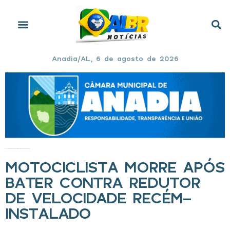
Anadia/AL, 6 de agosto de 2026
Início
»
Motociclista morre após bater contra redutor de velocidade recém-instalado
MOTOCICLISTA MORRE APÓS
BATER CONTRA REDUTOR
DE VELOCIDADE RECÉM-
INSTALADO