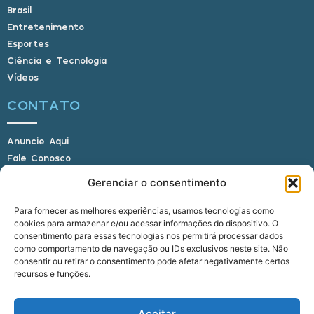
Brasil
Entretenimento
Esportes
Ciência e Tecnologia
Vídeos
CONTATO
Anuncie Aqui
Fale Conosco
Internauta, envie sua foto
Gerenciar o consentimento
Para fornecer as melhores experiências, usamos tecnologias como
cookies para armazenar e/ou acessar informações do dispositivo. O
E-mail: alagoasbrasilnoticias@gmail.com
consentimento para essas tecnologias nos permitirá processar dados
Telefone: (82) 9 9691-0391 (Whatsapp)
como comportamento de navegação ou IDs exclusivos neste site. Não
Responsável Técnico: Crysthyan Carlos
consentir ou retirar o consentimento pode afetar negativamente certos
Rua do Sau - Centro - Anadia - AL - CEP:
recursos e funções.
57660-000
Aceitar